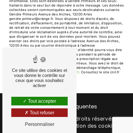
informatisé. Elles sont destinées à Gendre Primeurs et ses sous-
traitants dans le seul but de répondre à votre message. Les données
collectées seront communiquées aux seuls destinataires suivants:
Gendre Primeurs Avenue des Arches, 13200 Arles
gendre.primeur@orange.fr. Vous disposez de droits d’accès, de
rectification, d’effacement, de portabilité, de limitation, d’opposition,
de retrait de votre consentement à tout moment et du droit
d’introduire une réclamation auprès d’une autorité de contrôle, ainsi
que d’organiser le sort de vos données post-mortem. Vous pouvez
exercer ces droits par voie postale à l'adresse Avenue des Arches,
13200 Arles ou par courrier électronique à l'adresse
gendre.primeur@orange.fr. Un justificatif d'identité pourra vous être
demandé. Nous conservons vos données pendant la période de
prise de contact puis pendant la durée de prescription légale aux
fins probatoires et de gestion des contentieux. Vous avez le droit de
vous inscrire sur la liste d'opposition au démarchage téléphonique,
Ce site utilise des cookies et
disponible à cette adresse:
Bloctel.gouv.fr
. Consultez le site cnil.fr
vous donne le contrôle sur
pour plus d’informations sur vos droits.
ceux que vous souhaitez
activer
Tout accepter
Recherches fréquentes
Tout refuser
©
Vistalid
- 2026 - Tous droits réservés -
Personnaliser
Mentions légales
-
Gestion des cookies