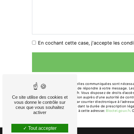
En cochant cette case, j'accepte les condi
** Les données personnelles communiquées sont nécessaires
traitants dans le seul but de répondre à votre message. 
gendre.primeur@orange.fr. Vous disposez de droits d’accès, 
Ce site utilise des cookies et
d’introduire une réclamation auprès d’une autorité de cont
Arches, 13200 Arles ou par courrier électronique à l'adre
vous donne le contrôle sur
prise de contact puis pendant la durée de prescription léga
ceux que vous souhaitez
téléphonique, disponible à cette adresse:
Bloctel.gouv.fr
. 
activer
Tout accepter