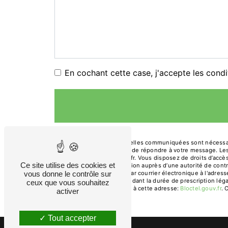
En cochant cette case, j'accepte les condi
** Les données personnelles communiquées sont nécessaires
traitants dans le seul but de répondre à votre message. 
gendre.primeur@orange.fr. Vous disposez de droits d’accès, 
Ce site utilise des cookies et
d’introduire une réclamation auprès d’une autorité de cont
Arches, 13200 Arles ou par courrier électronique à l'adre
vous donne le contrôle sur
prise de contact puis pendant la durée de prescription léga
ceux que vous souhaitez
téléphonique, disponible à cette adresse:
Bloctel.gouv.fr
. 
activer
Tout accepter