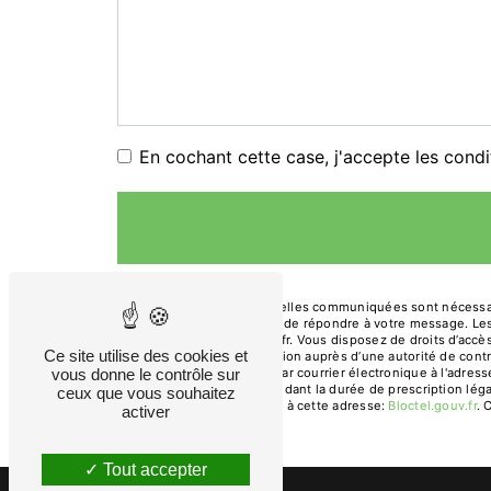
En cochant cette case, j'accepte les condi
** Les données personnelles communiquées sont nécessaires
traitants dans le seul but de répondre à votre message. 
gendre.primeur@orange.fr. Vous disposez de droits d’accès, 
Ce site utilise des cookies et
d’introduire une réclamation auprès d’une autorité de cont
Arches, 13200 Arles ou par courrier électronique à l'adre
vous donne le contrôle sur
prise de contact puis pendant la durée de prescription léga
ceux que vous souhaitez
téléphonique, disponible à cette adresse:
Bloctel.gouv.fr
. 
activer
Tout accepter