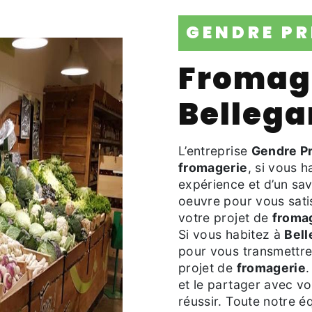
GENDRE P
fromagerie à
Bellega
L’entreprise
Gendre P
fromagerie
, si vous 
expérience et d’un sav
oeuvre pour vous sati
votre projet de
froma
Si vous habitez à
Bell
pour vous transmettre
projet de
fromagerie
.
et le partager avec vo
réussir. Toute notre éq