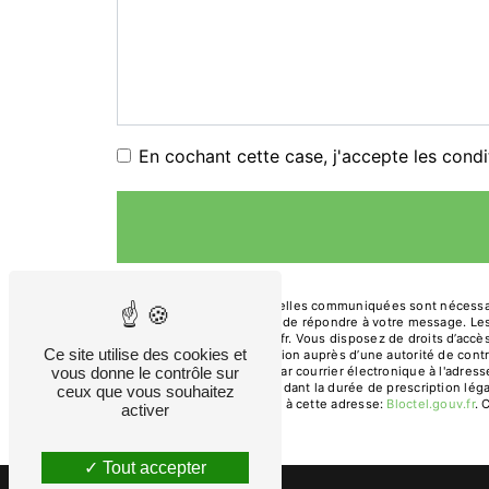
En cochant cette case, j'accepte les condi
** Les données personnelles communiquées sont nécessaires
traitants dans le seul but de répondre à votre message. 
gendre.primeur@orange.fr. Vous disposez de droits d’accès, 
Ce site utilise des cookies et
d’introduire une réclamation auprès d’une autorité de cont
Arches, 13200 Arles ou par courrier électronique à l'adre
vous donne le contrôle sur
prise de contact puis pendant la durée de prescription léga
ceux que vous souhaitez
téléphonique, disponible à cette adresse:
Bloctel.gouv.fr
. 
activer
Tout accepter