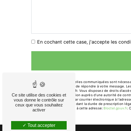
En cochant cette case, j'accepte les condi
** Les données personnelles communiquées sont nécessaires
traitants dans le seul but de répondre à votre message. 
gendre.primeur@orange.fr. Vous disposez de droits d’accès, 
Ce site utilise des cookies et
d’introduire une réclamation auprès d’une autorité de cont
Arches, 13200 Arles ou par courrier électronique à l'adre
vous donne le contrôle sur
prise de contact puis pendant la durée de prescription léga
ceux que vous souhaitez
téléphonique, disponible à cette adresse:
Bloctel.gouv.fr
. 
activer
Tout accepter